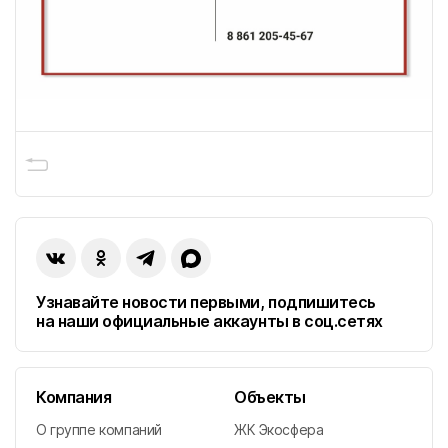
г. Краснодар
Головной офис
ПОКАЗАТЬ КОНТАКТЫ
ПОКАЗАТЬ ВСЕ ОБЪЕКТЫ
9
г. Майкоп
г. Кропоткин
Узнавайте новости первыми, подпишитесь
на наши официальные аккаунты в соц.сетях
г. Гулькевичи
Компания
Объекты
г. Феодосия
О группе компаний
ЖК Экосфера