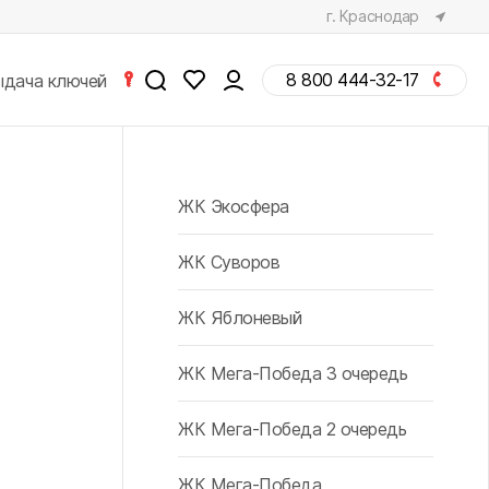
г. Краснодар
8 800 444-32-17
ыдача ключей
Разделы сайта
Показать все
ЖК Экосфера
объекты на карте
Жилые комплексы
ЖК Суворов
Информация
Новости
ЖК Яблоневый
Документация
сейчас
через час
ЖК Мега-Победа 3 очередь
Подбор квартиры
вечером
завтра
Контакты
по параметрам
ЖК Мега-Победа 2 очередь
Вакансии
ЖК Мега-Победа