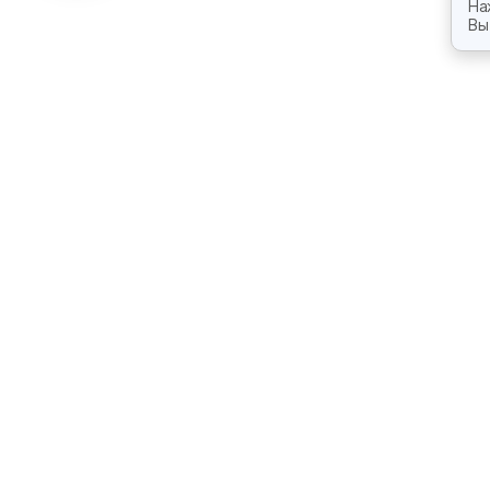
На
Вы
Компания
Объекты
О группе компаний
ЖК Экосфера
Технологии
ЖК Суворов
и материалы
ЖК Яблоневый
Наша команда