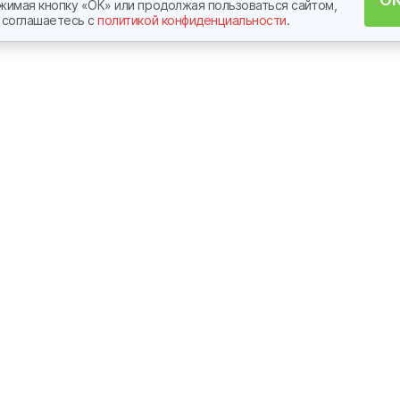
жимая кнопку «ОК» или продолжая пользоваться сайтом,
 соглашаетесь c
политикой конфиденциальности
.
Узнавайте новости первыми, подпишитес
Способы покупки
Контакты
Наличный расчет
Головной офис
Ипотека
Офисы продаж
Субсидии