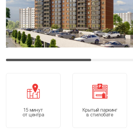
г. Майко
г. Кропо
г. Гульке
г. Феодо
15 минут
Крытый паркинг
от центра
в стилобате