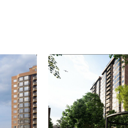
ия присутствия ГК «Победа»
одар
 офис
 КОНТАКТЫ
ПОКАЗАТЬ ВСЕ О