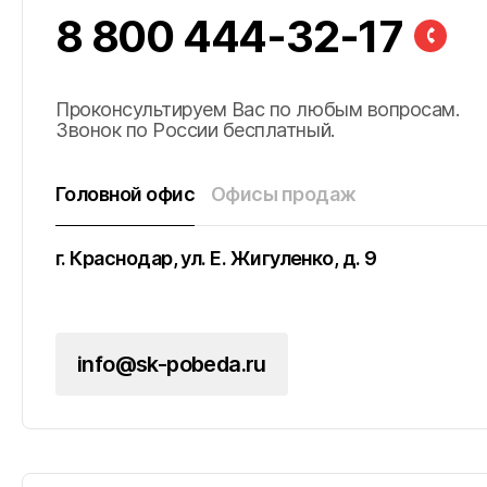
8 800 444-32-17
Проконсультируем Вас по любым вопросам.
Звонок по России бесплатный.
Головной офис
Офисы продаж
г. Краснодар, ул. Е. Жигуленко, д. 9
улица К.А. Васильева, 1к1, г. Майкоп, Республи
Адыгея
Город Феодосия, ул. Русская, д. 1, пом 1-H
Округ Феодосия, пос. Приморский, ул. Керче
(на объекте)
info@sk-pobeda.ru