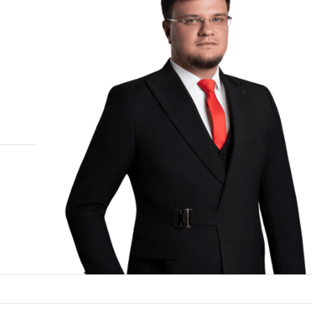
ка
нская