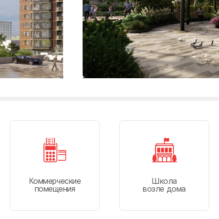
п
ткин
вичи
сия
Коммерческие
Школа
помещения
возле дома