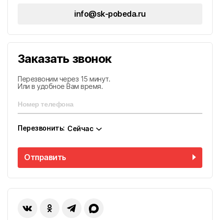
Адыгея
Город Феодосия, ул. Русская, д. 1, пом 1-H
info@sk-pobeda.ru
Округ Феодосия, пос. Приморский, ул. Керченская
(на объекте)
Заказать звонок
Перезвоним через 15 минут.
Или в удобное Вам время.
Перезвонить:
Сейчас
Отправить