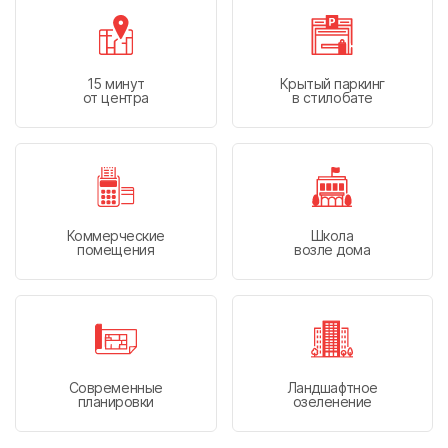
15 минут
Крытый паркинг
от центра
в стилобате
Коммерческие
Школа
помещения
возле дома
География присутствия ГК «Победа»
г. Краснодар
Современные
Ландшафтное
Головной офис
планировки
озеленение