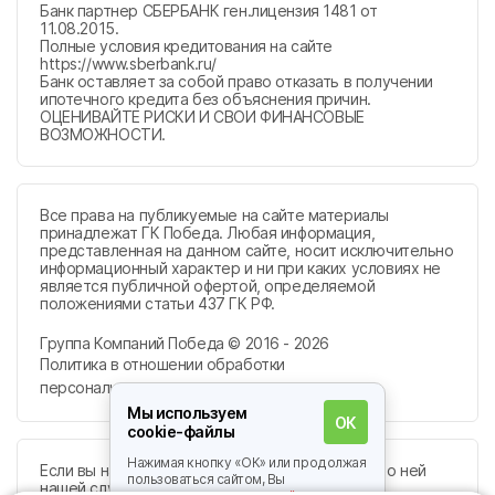
Банк партнер СБЕРБАНК ген.лицензия 1481 от
11.08.2015.
Полные условия кредитования на сайте
https://www.sberbank.ru/
Банк оставляет за собой право отказать в получении
ипотечного кредита без объяснения причин.
ОЦЕНИВАЙТЕ РИСКИ И СВОИ ФИНАНСОВЫЕ
ВОЗМОЖНОСТИ.
Все права на публикуемые на сайте материалы
принадлежат ГК Победа. Любая информация,
представленная на данном сайте, носит исключительно
информационный характер и ни при каких условиях не
является публичной офертой, определяемой
положениями статьи 437 ГК РФ.
Группа Компаний Победа © 2016 - 2026
Политика в отношении обработки
персональных данных
Мы используем
ОК
cookie-файлы
Нажимая кнопку «ОК» или продолжая
Если вы нашли ошибку, пожалуйста, сообщите о ней
пользоваться сайтом, Вы
нашей службе поддержки:
info@sk-pobeda.ru