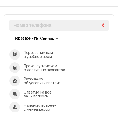
ПОКАЗАТЬ КОНТАКТЫ
ПОКАЗАТЬ ВСЕ ОБЪЕКТЫ
9
г. Майкоп
Перезвонить:
Сейчас
г. Кропоткин
Перезвоним вам
в удобное время
г. Гулькевичи
Проконсультируем
о доступных вариантах
г. Феодосия
Расскажем
об условиях ипотеки
Ответим на все
ваши вопросы
Назначим встречу
с менеджером