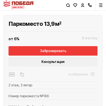
Паркоместо 13,9
м
2
В ипотеку
от 6%
Забронировать
Консультация
сейчас
через час
в избранное
вечером
завтра
2 этаж, 3 литер
Номер паркоместа №186