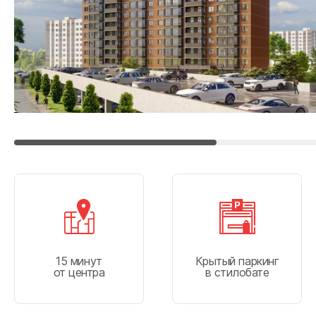
г. Майко
г. Кропо
г. Гульке
г. Феодо
15 минут
Крытый паркинг
от центра
в стилобате