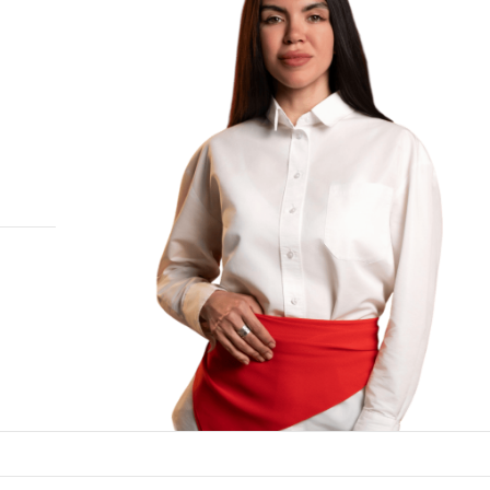
ка
нская