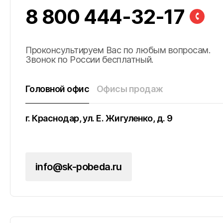
8 800 444-32-17
Проконсультируем Вас по любым вопросам.
Звонок по России бесплатный.
Головной офис
Офисы продаж
г. Краснодар, ул. Е. Жигуленко, д. 9
улица К.А. Васильева, 1к1, г. Майкоп, Республи
Адыгея
Город Феодосия, ул. Русская, д. 1, пом 1-H
Округ Феодосия, пос. Приморский, ул. Керче
(на объекте)
info@sk-pobeda.ru