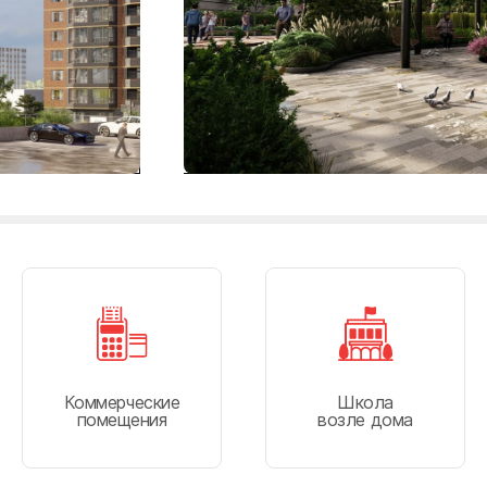
п
ткин
вичи
сия
Коммерческие
Школа
помещения
возле дома