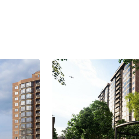
ия присутствия ГК «Победа»
одар
 офис
 КОНТАКТЫ
ПОКАЗАТЬ ВСЕ О